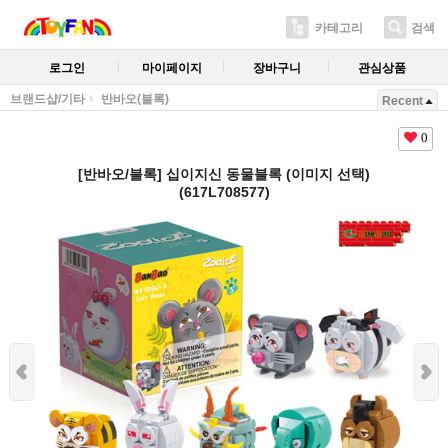
카테고리
검색
로그인
마이페이지
장바구니
관심상품
브랜드샵/기타
반바오(블록)
Recent
0
[반바오/블록] 십이지신 동물블록 (이미지 선택)
(617L708577)