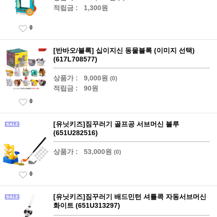
적립금 :
1,300원
0
[반바오/블록] 십이지신 동물블록 (이미지 선택)
(617L708577)
상품가 :
9,000원
(0)
적립금 :
90원
0
[유닛키즈]짐꾸러기 골프공 서브머신 블루
(651U282516)
상품가 :
53,000원
(0)
0
[유닛키즈]짐꾸러기 배드민턴 셔틀콕 자동서브머신
화이트 (651U313297)