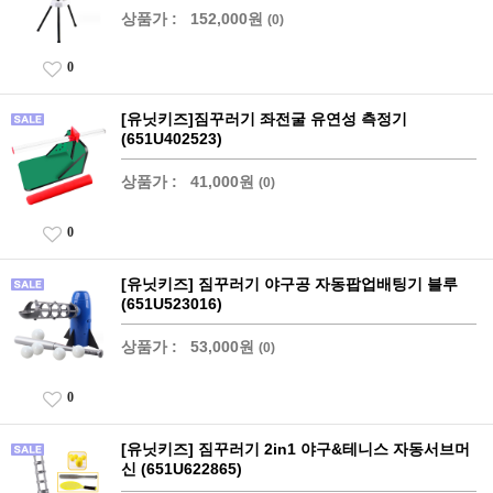
상품가 :
152,000원
(0)
0
[유닛키즈]짐꾸러기 좌전굴 유연성 측정기
(651U402523)
상품가 :
41,000원
(0)
0
[유닛키즈] 짐꾸러기 야구공 자동팝업배팅기 블루
(651U523016)
상품가 :
53,000원
(0)
0
[유닛키즈] 짐꾸러기 2in1 야구&테니스 자동서브머
신 (651U622865)