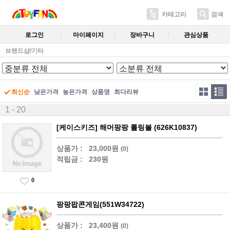
카테고리
검색
로그인
마이페이지
장바구니
관심상품
브랜드샵/기타
최신순
낮은가격
높은가격
상품명
최다리뷰
1 - 20
[케이스키즈] 해머팡팡 롤링볼 (626K10837)
상품가 :
23,000원
(0)
적립금 :
230원
0
팡팡팝콘게임(551W34722)
상품가 :
23,400원
(0)