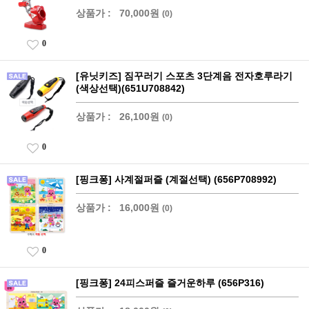
상품가 :
70,000원
(0)
0
[유닛키즈] 짐꾸러기 스포츠 3단계음 전자호루라기
(색상선택)(651U708842)
상품가 :
26,100원
(0)
0
[핑크퐁] 사계절퍼즐 (계절선택) (656P708992)
상품가 :
16,000원
(0)
0
[핑크퐁] 24피스퍼즐 즐거운하루 (656P316)