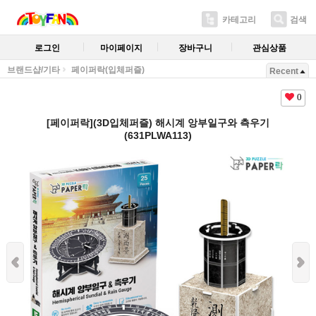
카테고리
검색
로그인
마이페이지
장바구니
관심상품
브랜드샵/기타
페이퍼락(입체퍼즐)
Recent
0
[페이퍼락](3D입체퍼즐) 해시계 앙부일구와 측우기
(631PLWA113)