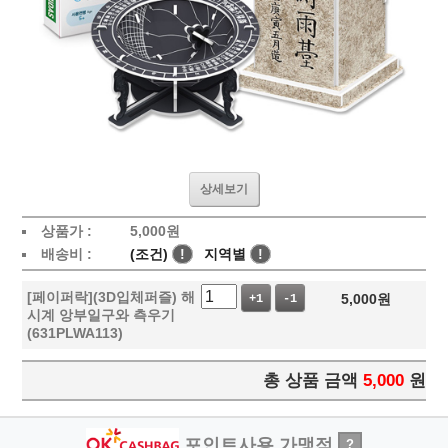
상세보기
상품가 :
5,000
원
배송비 :
(조건)
!
지역별
!
[페이퍼락](3D입체퍼즐) 해
5,000
원
+1
-1
시계 앙부일구와 측우기
(631PLWA113)
총 상품 금액
5,000
원
포인트사용 가맹점
?