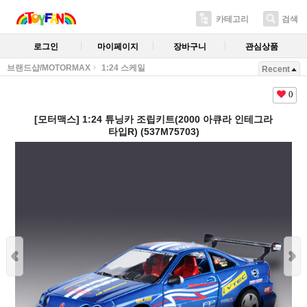
카테고리
검색
로그인
마이페이지
장바구니
관심상품
브랜드샵/MOTORMAX
1:24 스케일
Recent
0
[모터맥스] 1:24 튜닝카 조립키트(2000 아큐라 인테그라
타입R) (537M75703)