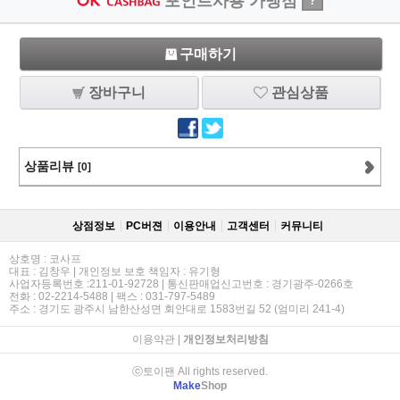
포인트사용 가맹점
?
구매하기
장바구니
관심상품
상품리뷰
[0]
상점정보
PC버젼
이용안내
고객센터
커뮤니티
상호명 : 코사프
대표 : 김창우 | 개인정보 보호 책임자 : 유기형
사업자등록번호 :211-01-92728 | 통신판매업신고번호 : 경기광주-0266호
전화 : 02-2214-5488 | 팩스 : 031-797-5489
주소 : 경기도 광주시 남한산성면 회안대로 1583번길 52 (엄미리 241-4)
이용약관
|
개인정보처리방침
ⓒ토이팬 All rights reserved.
Make
Shop