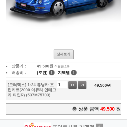
상세보기
상품가 :
49,500
원
적립금:1%
배송비 :
(조건)
!
지역별
!
[모터맥스] 1:24 튜닝카 조
49,500
원
+1
-1
립키트(2000 아큐라 인테그
라 타입R) (537M75703)
총 상품 금액
49,500
원