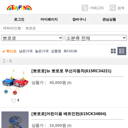
카테고리
검색
로그인
마이페이지
장바구니
관심상품
캐릭터/인형
뽀로로
최신순
낮은가격
높은가격
상품명
최다리뷰
1 - 4
[뽀로로]뉴 뽀로로 무선자동차(615RC34221)
상품가 :
45,000원
(0)
0
[뽀로로]어린이용 배트민턴(615CK34804)
상품가 :
10,000원
(0)