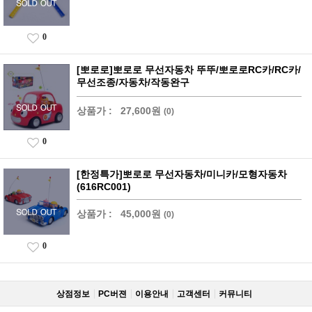
0
[뽀로로]뽀로로 무선자동차 뚜뚜/뽀로로RC카/RC카/
무선조종/자동차/작동완구
상품가 :
27,600원
(0)
0
[한정특가]뽀로로 무선자동차/미니카/모형자동차
(616RC001)
상품가 :
45,000원
(0)
0
상점정보
PC버젼
이용안내
고객센터
커뮤니티