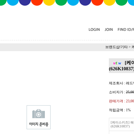
브랜드샵/기타
>
[케
(626K10837
제조회사 : 레
소비자가 :
25,0
판매가격 :
23,0
적립금액 :
1%
[케이스키즈] 
(626K10837)