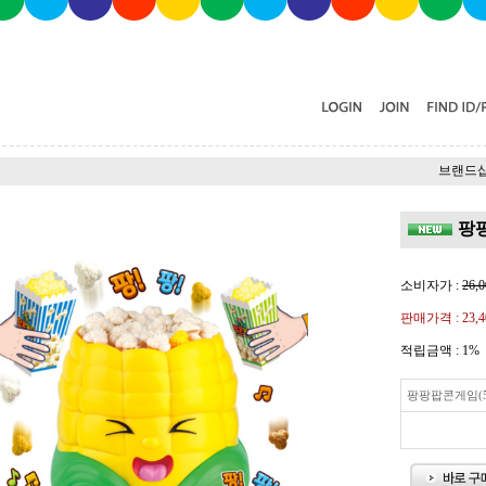
브랜드샵
팡팡
소비자가 :
26,0
판매가격 :
23,
적립금액 :
1%
팡팡팝콘게임(55