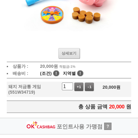
상세보기
상품가 :
20,000
원
적립금:1%
배송비 :
(조건)
!
지역별
!
돼지 저금통 게임
20,000
원
+1
-1
(551W34719)
총 상품 금액
20,000
원
포인트사용 가맹점
?