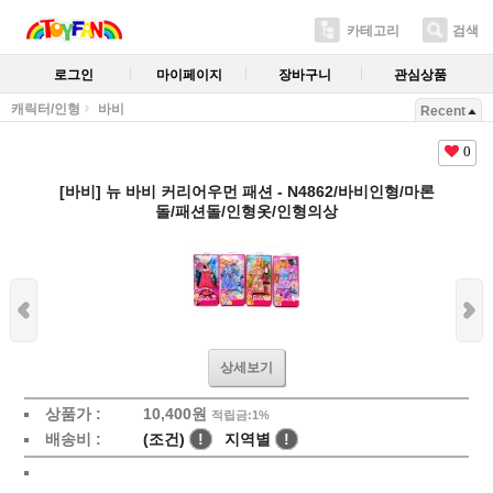
카테고리
검색
로그인
마이페이지
장바구니
관심상품
캐릭터/인형
바비
Recent
0
[바비] 뉴 바비 커리어우먼 패션 - N4862/바비인형/마론
돌/패션돌/인형옷/인형의상
상세보기
상품가 :
10,400원
적립금:1%
배송비 :
(조건)
!
지역별
!