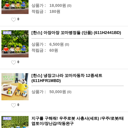
상품가 :
18,000원
(0)
적립금 :
180원
0
[한스] 아장아장 꼬마병정들 (단품) (611H2441BD)
상품가 :
6,500원
(0)
적립금 :
60원
0
[한스] 냉장고나라 꼬마자동차 12종세트
(611HFR1MBD)
상품가 :
50,000원
(0)
0
지구를 구해줘! 우주로봇 사총사(세트) /우주/로봇/태
엽토이/장난감/작동완구