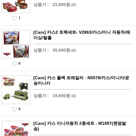
상품가 :
23,800원
(0)
1
[Cars] 카스2 트랙세트- V2863/카스/미니 자동차/레
이싱/탈출
상품가 :
35,000원
(0)
0
[Cars] 카스 풀백 트레일러 - N5578/카스/미니카/운
송미니카
상품가 :
19,600원
(0)
0
[Cars] 카스 미니자동차 2종세트 - M1897(랜덤발
송)