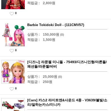
적립금 :
2,800원
0
Barbie Tokidoki Doll - (111CMV57)
상품가 :
150,000원
(0)
적립금 :
1,500원
0
[디즈니] 라푼젤 미니돌 - 75493/디즈니인형/마론돌/
패션돌/라푼젤/바비
상품가 :
25,000원
(0)
적립금 :
250원
0
[Cars] 카스2 라이트앤&사운드 4종 - V3639/불빛/소
리/말하는카스/미니카