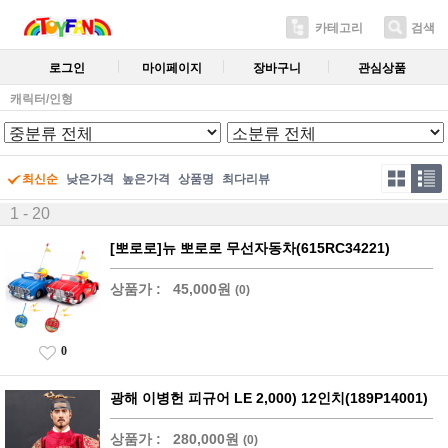
카테고리
검색
로그인
마이페이지
장바구니
관심상품
캐릭터/인형
최신순
낮은가격
높은가격
상품명
최다리뷰
1 - 20
[뽀로로]뉴 뽀로로 무선자동차(615RC34221)
상품가 :
45,000원
(0)
0
광해 이병헌 피규어 LE 2,000) 12인치(189P14001)
상품가 :
280,000원
(0)